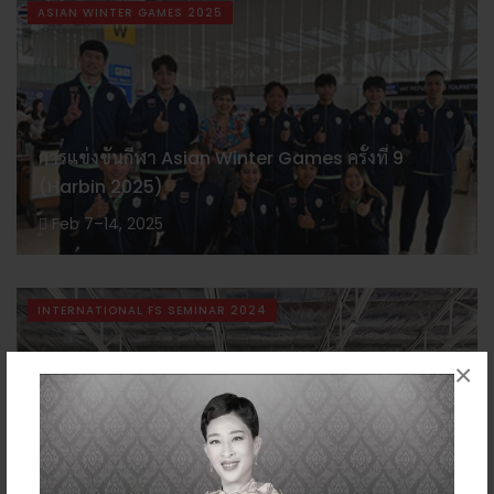
ASIAN WINTER GAMES 2025
การแข่งขันกีฬา Asian Winter Games ครั้งที่ 9
(Harbin 2025)
Feb 7–14, 2025
INTERNATIONAL FS SEMINAR 2024
×
International Figure Skating Seminar for
Coaches and Skaters Bangkok 2024